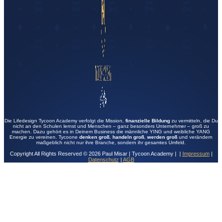
Die Lifedesign Tycoon Academy verfolgt die Mission,
finanzielle Bildung
zu vermitteln, die Du
nicht an den Schulen lernst und Menschen – ganz besonders Unternehmer – groß zu
machen. Dazu gehört es in Deinem Business die männliche YING und weibliche YANG
Energie zu vereinen. Tycoone
denken groß
,
handeln groß
,
werden groß
und verändern
maßgeblich nicht nur ihre Branche, sondern ihr gesamtes Umfeld.
Copyright All Rights Reserved © 2026 Paul Misar | Tycoon Academy | |
Impressum
|
Datenschutz
|
AGB