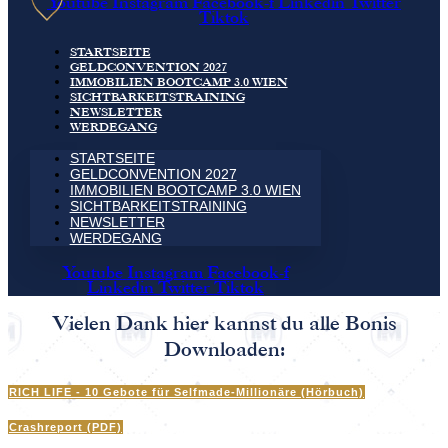
Youtube
Instagram
Facebook-f
Linkedin
Twitter
Tiktok
STARTSEITE
GELDCONVENTION 2027
IMMOBILIEN BOOTCAMP 3.0 WIEN
SICHTBARKEITSTRAINING
NEWSLETTER
WERDEGANG
STARTSEITE
GELDCONVENTION 2027
IMMOBILIEN BOOTCAMP 3.0 WIEN
SICHTBARKEITSTRAINING
NEWSLETTER
WERDEGANG
Youtube
Instagram
Facebook-f
Linkedin
Twitter
Tiktok
Vielen Dank hier kannst du alle Bonis
Downloaden:
RICH LIFE - 10 Gebote für Selfmade-Millionäre (Hörbuch)
Crashreport (PDF)