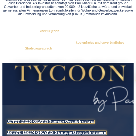
allen Bereichen. Als Investor beschäftigt sich Paul Misar u.a. mit dem Kauf großer
Gewerbe- und Industriegrundstücke von 20.000 m2 Nutzfläche aufwärts und entwickelt
gerne aus alten Firmenarealen Lofträumlichkeiten für Wohn- und Gewerbezwecke sowie
die Entwicklung und Vermietung von (Luxus-)Immobilien im Ausland.
Dieses Buch ist eine
Bibel für jeden
, der wirklich erfolgreich werden möchte. Daher
ist es mir ein Anliegen, Dich bestmöglich auf diesem Weg zu begleiten. Für alle
Buchkäufer biete ich aus diesem Grund ein
kostenfreies und unverbindliches
Strategiegespräch
mit den Experten aus meinem Team an.
JETZT DEIN GRATIS Strategie Gespräch sichern
JETZT DEIN GRATIS Strategie Gespräch sichern