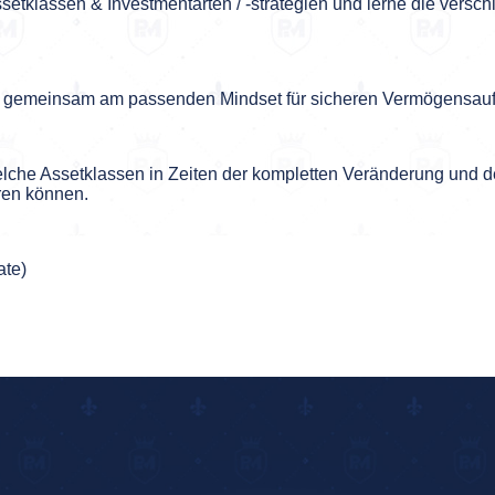
Assetklassen & Investmentarten / -strategien und lerne die versc
wir gemeinsam am passenden Mindset für sicheren Vermögensaufb
welche Assetklassen in Zeiten der kompletten Veränderung und
hren können.
ate)